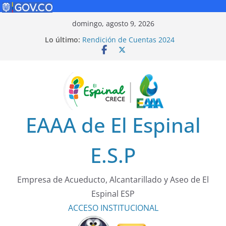
Saltar
domingo, agosto 9, 2026
al
Lo último:
Rendición de Cuentas 2024
contenido
Política de Seguridad Vial
Rendición de Cuentas 2025
¡Cuidarnos es tarea de todos!
Tarifas 2025
EAAA de El Espinal
E.S.P
Empresa de Acueducto, Alcantarillado y Aseo de El
Espinal ESP
ACCESO
INSTITUCIONAL