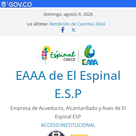
Saltar
domingo, agosto 9, 2026
al
Lo último:
Rendición de Cuentas 2024
contenido
Política de Seguridad Vial
Rendición de Cuentas 2025
¡Cuidarnos es tarea de todos!
Tarifas 2025
EAAA de El Espinal
E.S.P
Empresa de Acueducto, Alcantarillado y Aseo de El
Espinal ESP
ACCESO
INSTITUCIONAL