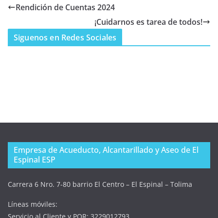
Rendición de Cuentas 2024
¡Cuidarnos es tarea de todos!
Siguenos en Redes Sociales
Empresa de Acueducto, Alcantarillado y Aseo de El
Espinal ESP
Carrera 6 Nro. 7-80 barrio El Centro – El Espinal – Tolima
Líneas móviles:
Servicio al Cliente y PQR: 3229012793