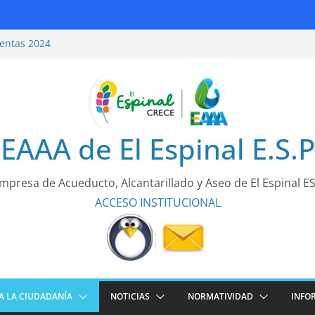
entas 2024
ridad Vial
entas 2025
rea de todos!
EAAA de El Espinal E.S.P
mpresa de Acueducto, Alcantarillado y Aseo de El Espinal E
ACCESO
INSTITUCIONAL
A LA CIUDADANÍA
NOTICIAS
NORMATIVIDAD
INFO