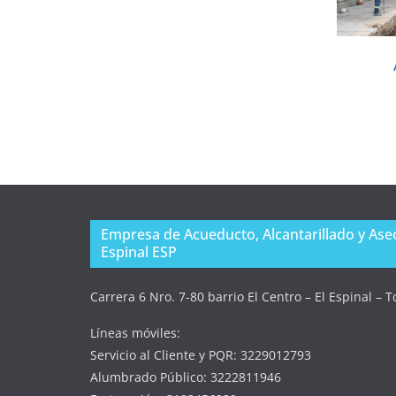
Empresa de Acueducto, Alcantarillado y Aseo
Espinal ESP
Carrera 6 Nro. 7-80 barrio El Centro – El Espinal – 
Líneas móviles:
Servicio al Cliente y PQR: 3229012793
Alumbrado Público: 3222811946