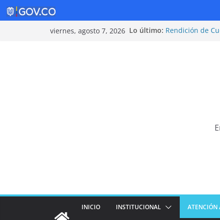
Saltar
Lo último:
Rendición de Cu
viernes, agosto 7, 2026
al
Política de Segu
Rendición de Cu
contenido
¡Cuidarnos es ta
Tarifas 2025
E
INICIO
INSTITUCIONAL
ATENCIÓN 