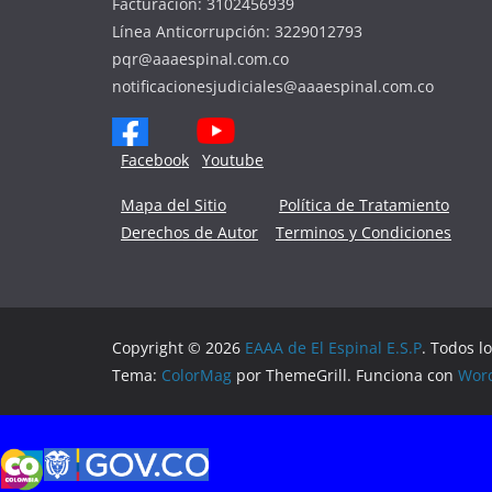
Facturación: 3102456939
Línea Anticorrupción: 3229012793
pqr@aaaespinal.com.co
notificacionesjudiciales@aaaespinal.com.co
Facebook
Youtube
Mapa del Sitio
Política de Tratamiento
Derechos de Autor
Terminos y Condiciones
Copyright © 2026
EAAA de El Espinal E.S.P
. Todos l
Tema:
ColorMag
por ThemeGrill. Funciona con
Wor