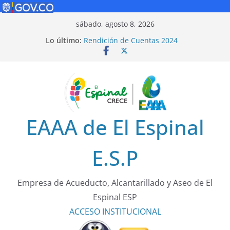
Saltar
sábado, agosto 8, 2026
al
Lo último:
Rendición de Cuentas 2024
contenido
Política de Seguridad Vial
Rendición de Cuentas 2025
¡Cuidarnos es tarea de todos!
Tarifas 2025
EAAA de El Espinal
E.S.P
Empresa de Acueducto, Alcantarillado y Aseo de El
Espinal ESP
ACCESO
INSTITUCIONAL