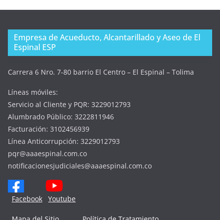
Empresa de Acueducto, Alcantarillado y Aseo de El
Espinal ESP
Carrera 6 Nro. 7-80 barrio El Centro – El Espinal – Tolima
Líneas móviles:
Servicio al Cliente y PQR: 3229012793
Alumbrado Público: 3222811946
Facturación: 3102456939
Línea Anticorrupción: 3229012793
pqr@aaaespinal.com.co
notificacionesjudiciales@aaaespinal.com.co
Facebook
Youtube
Mapa del Sitio
Política de Tratamiento