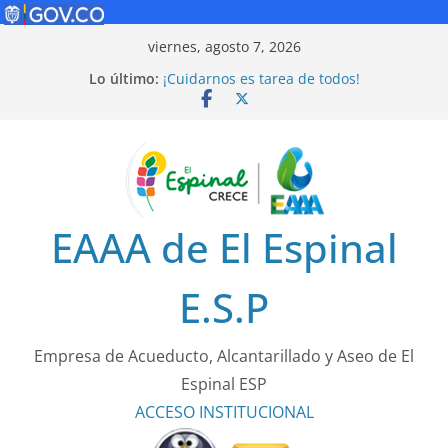
Saltar
viernes, agosto 7, 2026
al
Lo último:
¡Cuidarnos es tarea de todos!
contenido
Tarifas 2025
Rendición de Cuentas 2024
Política de Seguridad Vial
Rendición de Cuentas 2025
EAAA de El Espinal
E.S.P
Empresa de Acueducto, Alcantarillado y Aseo de El
Espinal ESP
ACCESO
INSTITUCIONAL