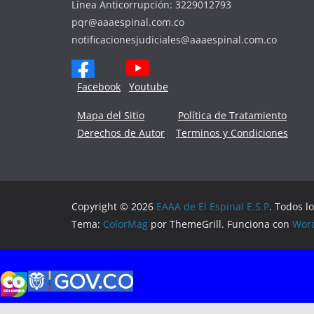
Línea Anticorrupción: 3229012793
pqr@aaaespinal.com.co
notificacionesjudiciales@aaaespinal.com.co
Facebook
Youtube
Mapa del Sitio
Política de Tratamiento
Derechos de Autor
Terminos y Condiciones
Copyright © 2026
EAAA de El Espinal E.S.P
. Todos l
Tema:
ColorMag
por ThemeGrill. Funciona con
Wor