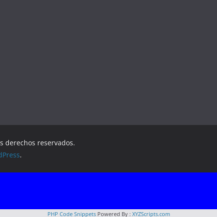
os derechos reservados.
dPress
.
PHP Code Snippets
Powered By :
XYZScripts.com