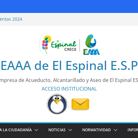
entas 2024
ridad Vial
entas 2025
rea de todos!
EAAA de El Espinal E.S.P
mpresa de Acueducto, Alcantarillado y Aseo de El Espinal E
ACCESO
INSTITUCIONAL
A LA CIUDADANÍA
NOTICIAS
NORMATIVIDAD
INFO