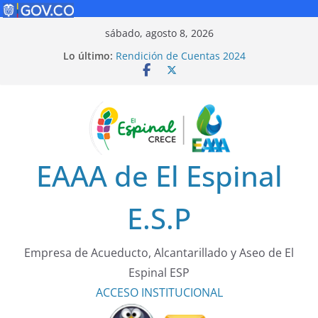
Saltar
sábado, agosto 8, 2026
al
Lo último:
Rendición de Cuentas 2024
contenido
Política de Seguridad Vial
Rendición de Cuentas 2025
¡Cuidarnos es tarea de todos!
Tarifas 2025
EAAA de El Espinal
E.S.P
Empresa de Acueducto, Alcantarillado y Aseo de El
Espinal ESP
ACCESO
INSTITUCIONAL