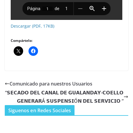
Descargar (PDF, 17KB)
Compártelo:
Comunicado para nuestros Usuarios
“𝗦𝗘𝗖𝗔𝗗𝗢 𝗗𝗘𝗟 𝗖𝗔𝗡𝗔𝗟 𝗗𝗘 𝗚𝗨𝗔𝗟𝗔𝗡𝗗𝗔𝗬-𝗖𝗢𝗘𝗟𝗟𝗢
𝗚𝗘𝗡𝗘𝗥𝗔𝗥Á 𝗦𝗨𝗦𝗣𝗘𝗡𝗦𝗜Ó𝗡 𝗗𝗘𝗟 𝗦𝗘𝗥𝗩𝗜𝗖𝗜𝗢 “
Siguenos en Redes Sociales