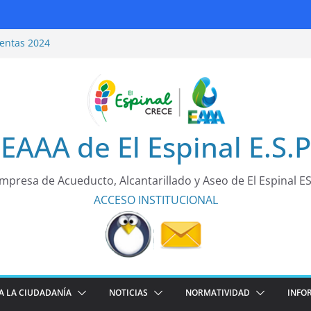
entas 2024
ridad Vial
entas 2025
rea de todos!
EAAA de El Espinal E.S.P
mpresa de Acueducto, Alcantarillado y Aseo de El Espinal E
ACCESO
INSTITUCIONAL
A LA CIUDADANÍA
NOTICIAS
NORMATIVIDAD
INFO