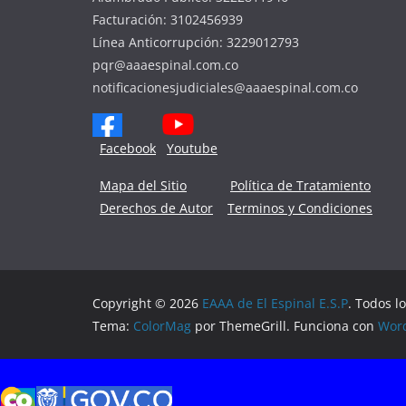
Facturación: 3102456939
Línea Anticorrupción: 3229012793
pqr@aaaespinal.com.co
notificacionesjudiciales@aaaespinal.com.co
Facebook
Youtube
Mapa del Sitio
Política de Tratamiento
Derechos de Autor
Terminos y Condiciones
Copyright © 2026
EAAA de El Espinal E.S.P
. Todos l
Tema:
ColorMag
por ThemeGrill. Funciona con
Wor