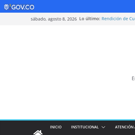
Saltar
Lo último:
Rendición de Cu
sábado, agosto 8, 2026
al
Política de Segu
Rendición de Cu
contenido
¡Cuidarnos es ta
Tarifas 2025
E
INICIO
INSTITUCIONAL
ATENCIÓN 