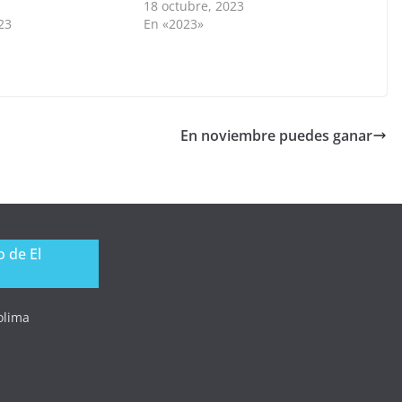
18 octubre, 2023
23
En «2023»
En noviembre puedes ganar
 de El
Tolima