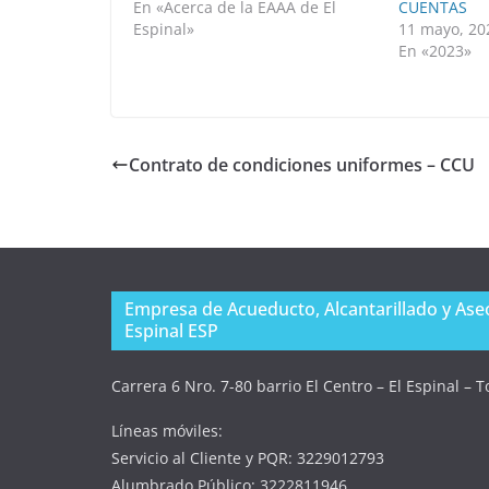
En «Acerca de la EAAA de El
CUENTAS
Espinal»
11 mayo, 20
En «2023»
Contrato de condiciones uniformes – CCU
Empresa de Acueducto, Alcantarillado y Aseo
Espinal ESP
Carrera 6 Nro. 7-80 barrio El Centro – El Espinal – 
Líneas móviles:
Servicio al Cliente y PQR: 3229012793
Alumbrado Público: 3222811946