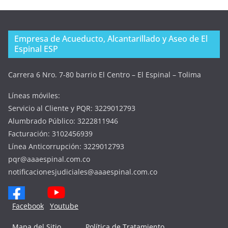
Empresa de Acueducto, Alcantarillado y Aseo de El
Espinal ESP
Carrera 6 Nro. 7-80 barrio El Centro – El Espinal – Tolima
Líneas móviles:
Servicio al Cliente y PQR: 3229012793
Alumbrado Público: 3222811946
Facturación: 3102456939
Línea Anticorrupción: 3229012793
pqr@aaaespinal.com.co
notificacionesjudiciales@aaaespinal.com.co
Facebook
Youtube
Mapa del Sitio
Política de Tratamiento