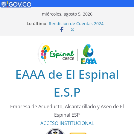
Saltar
miércoles, agosto 5, 2026
al
Lo último:
Rendición de Cuentas 2024
contenido
Política de Seguridad Vial
Rendición de Cuentas 2025
¡Cuidarnos es tarea de todos!
Tarifas 2025
EAAA de El Espinal
E.S.P
Empresa de Acueducto, Alcantarillado y Aseo de El
Espinal ESP
ACCESO
INSTITUCIONAL