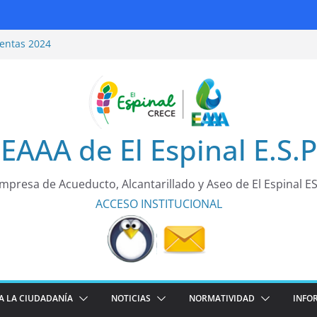
entas 2024
ridad Vial
entas 2025
rea de todos!
EAAA de El Espinal E.S.P
mpresa de Acueducto, Alcantarillado y Aseo de El Espinal E
ACCESO
INSTITUCIONAL
A LA CIUDADANÍA
NOTICIAS
NORMATIVIDAD
INFO