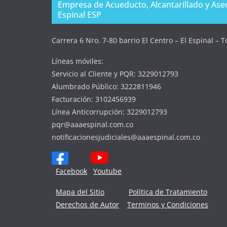
Empresa de Acueducto, Alcantarillado y Aseo
Espinal ESP
Carrera 6 Nro. 7-80 barrio El Centro – El Espinal – 
Líneas móviles:
Servicio al Cliente y PQR: 3229012793
Alumbrado Público: 3222811946
Facturación: 3102456939
Línea Anticorrupción: 3229012793
pqr@aaaespinal.com.co
notificacionesjudiciales@aaaespinal.com.co
Facebook
Youtube
Mapa del Sitio
Política de Tratamiento
Derechos de Autor
Terminos y Condiciones