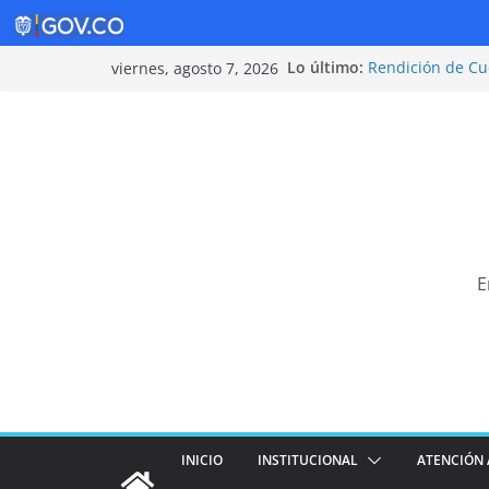
Saltar
Lo último:
Rendición de Cu
viernes, agosto 7, 2026
al
Política de Segu
Rendición de Cu
contenido
¡Cuidarnos es ta
Tarifas 2025
E
INICIO
INSTITUCIONAL
ATENCIÓN 