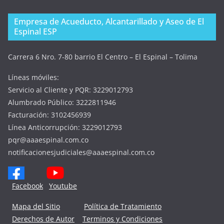
Empresa de Acueducto, Alcantarillado y Aseo de El
Espinal ESP
Carrera 6 Nro. 7-80 barrio El Centro – El Espinal – Tolima
Líneas móviles:
Servicio al Cliente y PQR: 3229012793
Alumbrado Público: 3222811946
Facturación: 3102456939
Línea Anticorrupción: 3229012793
pqr@aaaespinal.com.co
notificacionesjudiciales@aaaespinal.com.co
Facebook
Youtube
Mapa del Sitio
Política de Tratamiento
Derechos de Autor
Terminos y Condiciones