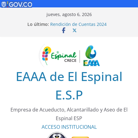
Saltar
jueves, agosto 6, 2026
al
Lo último:
Rendición de Cuentas 2024
contenido
Política de Seguridad Vial
Rendición de Cuentas 2025
¡Cuidarnos es tarea de todos!
Tarifas 2025
EAAA de El Espinal
E.S.P
Empresa de Acueducto, Alcantarillado y Aseo de El
Espinal ESP
ACCESO
INSTITUCIONAL