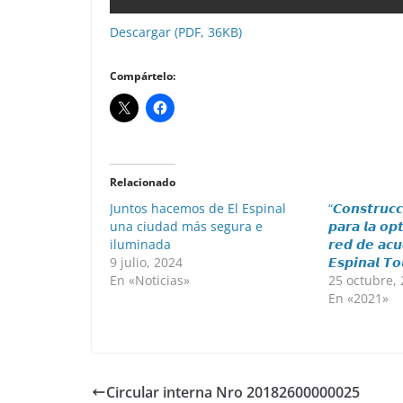
Descargar (PDF, 36KB)
Compártelo:
Relacionado
Juntos hacemos de El Espinal
“𝘾𝙤𝙣𝙨𝙩𝙧𝙪𝙘
una ciudad más segura e
𝙥𝙖𝙧𝙖 𝙡𝙖 𝙤𝙥
iluminada
𝙧𝙚𝙙 𝙙𝙚 𝙖𝙘𝙪
9 julio, 2024
𝙀𝙨𝙥𝙞𝙣𝙖𝙡 𝙏𝙤
En «Noticias»
25 octubre,
En «2021»
Circular interna Nro 20182600000025