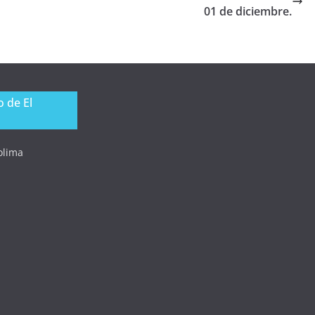
01 de diciembre.
 de El
Tolima