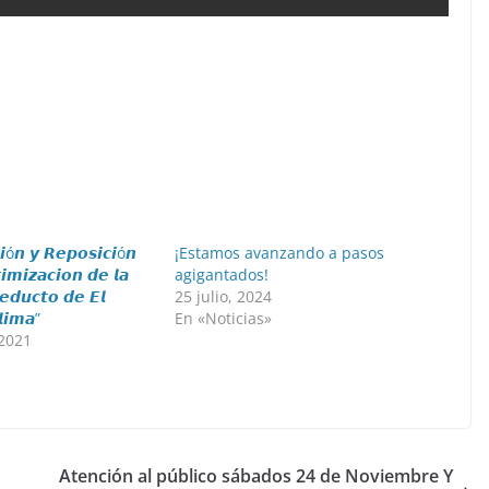
𝙞ó𝙣 𝙮 𝙍𝙚𝙥𝙤𝙨𝙞𝙘𝙞ó𝙣
¡Estamos avanzando a pasos
𝙞𝙢𝙞𝙯𝙖𝙘𝙞𝙤𝙣 𝙙𝙚 𝙡𝙖
agigantados!
𝙚𝙙𝙪𝙘𝙩𝙤 𝙙𝙚 𝙀𝙡
25 julio, 2024
𝙡𝙞𝙢𝙖”
En «Noticias»
 2021
Atención al público sábados 24 de Noviembre Y