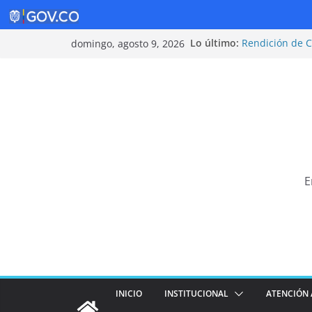
Saltar
Lo último:
Rendición de 
domingo, agosto 9, 2026
al
Política de Seg
Rendición de 
contenido
¡Cuidarnos es 
Tarifas 2025
E
INICIO
INSTITUCIONAL
ATENCIÓN 