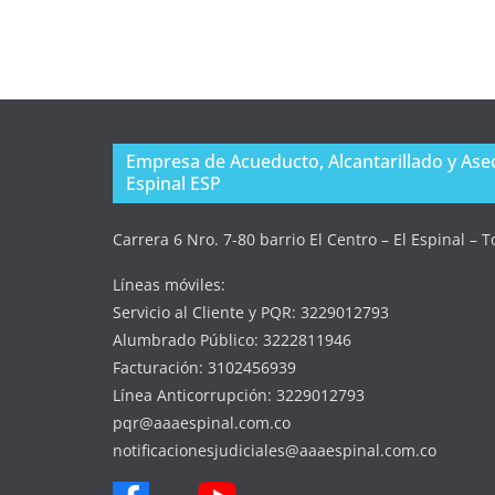
Empresa de Acueducto, Alcantarillado y Aseo
Espinal ESP
Carrera 6 Nro. 7-80 barrio El Centro – El Espinal – 
Líneas móviles:
Servicio al Cliente y PQR: 3229012793
Alumbrado Público: 3222811946
Facturación: 3102456939
Línea Anticorrupción: 3229012793
pqr@aaaespinal.com.co
notificacionesjudiciales@aaaespinal.com.co