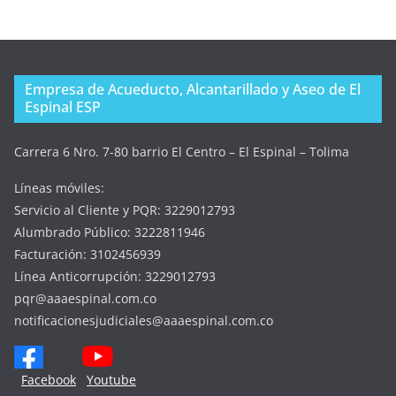
Empresa de Acueducto, Alcantarillado y Aseo de El
Espinal ESP
Carrera 6 Nro. 7-80 barrio El Centro – El Espinal – Tolima
Líneas móviles:
Servicio al Cliente y PQR: 3229012793
Alumbrado Público: 3222811946
Facturación: 3102456939
Línea Anticorrupción: 3229012793
pqr@aaaespinal.com.co
notificacionesjudiciales@aaaespinal.com.co
Facebook
Youtube