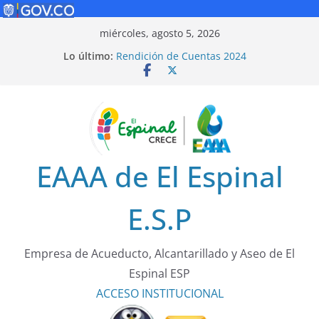
Saltar
miércoles, agosto 5, 2026
al
Lo último:
Rendición de Cuentas 2024
contenido
Política de Seguridad Vial
Rendición de Cuentas 2025
¡Cuidarnos es tarea de todos!
Tarifas 2025
EAAA de El Espinal
E.S.P
Empresa de Acueducto, Alcantarillado y Aseo de El
Espinal ESP
ACCESO
INSTITUCIONAL