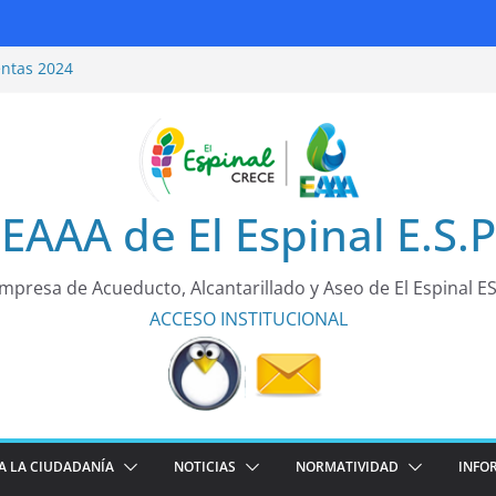
entas 2024
idad Vial
entas 2025
ea de todos!
EAAA de El Espinal E.S.P
mpresa de Acueducto, Alcantarillado y Aseo de El Espinal E
ACCESO
INSTITUCIONAL
A LA CIUDADANÍA
NOTICIAS
NORMATIVIDAD
INFO