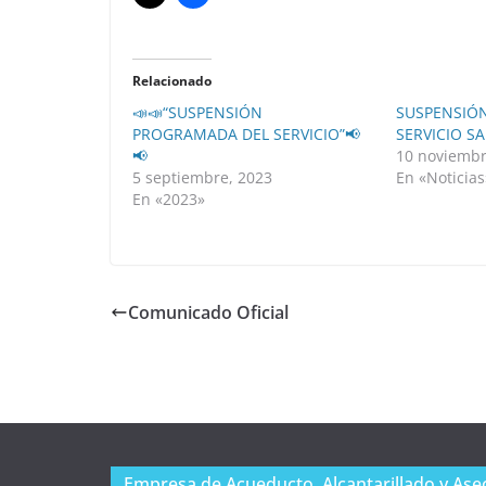
Relacionado
📣📣“SUSPENSIÓN
SUSPENSIÓ
PROGRAMADA DEL SERVICIO”📢
SERVICIO S
📢
10 noviembr
5 septiembre, 2023
En «Noticias
En «2023»
Comunicado Oficial
Empresa de Acueducto, Alcantarillado y Aseo