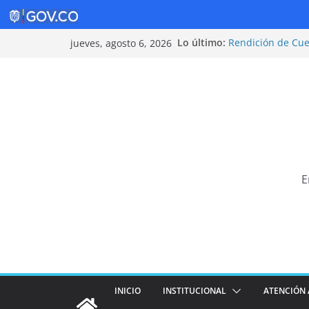
Saltar
Lo último:
Rendición de Cu
jueves, agosto 6, 2026
al
Política de Segur
Rendición de Cu
contenido
¡Cuidarnos es tar
Tarifas 2025
E
INICIO
INSTITUCIONAL
ATENCIÓN 