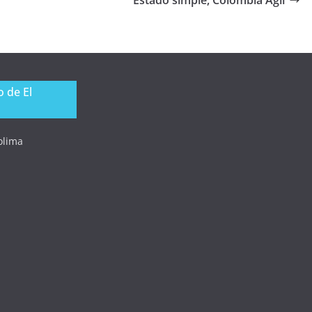
 de El
Tolima