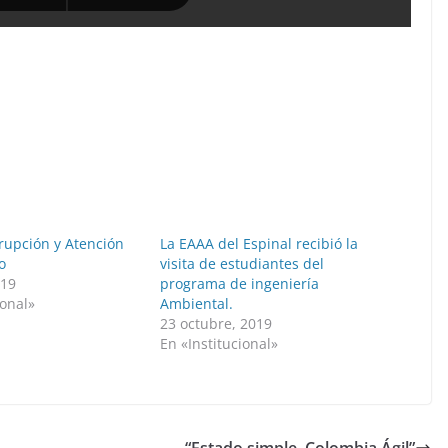
rrupción y Atención
La EAAA del Espinal recibió la
o
visita de estudiantes del
019
programa de ingeniería
ional»
Ambiental.
23 octubre, 2019
En «Institucional»
“Estado simple, Colombia Ágil”