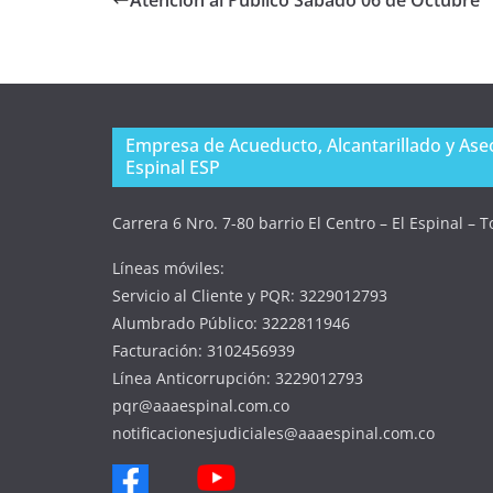
Empresa de Acueducto, Alcantarillado y Aseo
Espinal ESP
Carrera 6 Nro. 7-80 barrio El Centro – El Espinal – 
Líneas móviles:
Servicio al Cliente y PQR: 3229012793
Alumbrado Público: 3222811946
Facturación: 3102456939
Línea Anticorrupción: 3229012793
pqr@aaaespinal.com.co
notificacionesjudiciales@aaaespinal.com.co