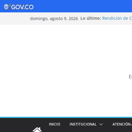
Saltar
Lo último:
Rendición de 
domingo, agosto 9, 2026
al
Política de Seg
Rendición de 
contenido
¡Cuidarnos es 
Tarifas 2025
E
INICIO
INSTITUCIONAL
ATENCIÓN 