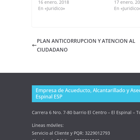
16 enero, 2018
17 enero, 2
En «Juridico»
En «Juridico
PLAN ANTICORRUPCION Y ATENCION AL
CIUDADANO
Empresa de Acueducto, Alcantarillado y Aseo
Espinal ESP
Carrera 6 Nro. 7-80 barrio El Centro – El Espinal – 
Líneas móviles:
Servicio al Cliente y PQR: 3229012793