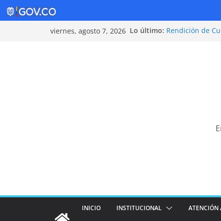
Saltar
Lo último:
Rendición de Cu
viernes, agosto 7, 2026
al
Política de Segu
Rendición de Cu
contenido
¡Cuidarnos es ta
Tarifas 2025
E
INICIO
INSTITUCIONAL
ATENCIÓN 