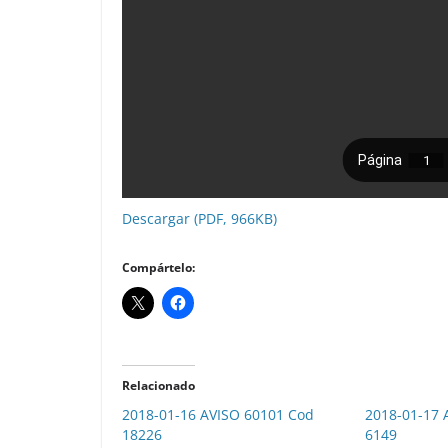
Descargar (PDF, 966KB)
Compártelo:
Relacionado
2018-01-16 AVISO 60101 Cod
2018-01-17 
18226
6149