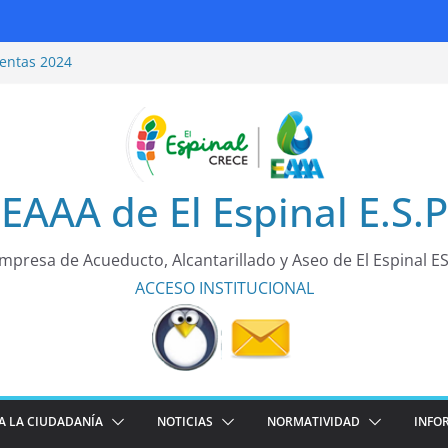
entas 2024
ridad Vial
entas 2025
rea de todos!
EAAA de El Espinal E.S.P
mpresa de Acueducto, Alcantarillado y Aseo de El Espinal E
ACCESO
INSTITUCIONAL
A LA CIUDADANÍA
NOTICIAS
NORMATIVIDAD
INFO