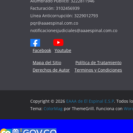
Alumbrado Público: 3222811946
Facturación: 3102456939
Línea Anticorrupción: 3229012793
pqr@aaaespinal.com.co
notificacionesjudiciales@aaaespinal.com.co
Facebook
Youtube
Mapa del Sitio
Política de Tratamiento
Derechos de Autor
Terminos y Condiciones
Copyright © 2026
EAAA de El Espinal E.S.P
. Todos l
Tema:
ColorMag
por ThemeGrill. Funciona con
Wor