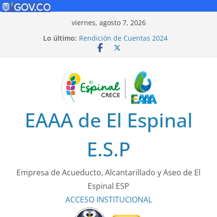
Saltar
viernes, agosto 7, 2026
al
Lo último:
Rendición de Cuentas 2024
contenido
Política de Seguridad Vial
Rendición de Cuentas 2025
¡Cuidarnos es tarea de todos!
Tarifas 2025
EAAA de El Espinal
E.S.P
Empresa de Acueducto, Alcantarillado y Aseo de El
Espinal ESP
ACCESO
INSTITUCIONAL