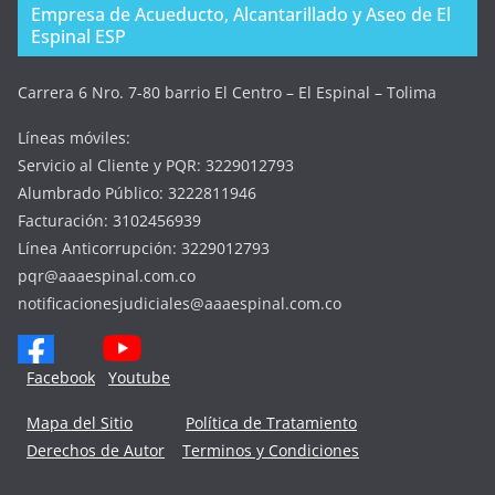
Empresa de Acueducto, Alcantarillado y Aseo de El
Espinal ESP
Carrera 6 Nro. 7-80 barrio El Centro – El Espinal – Tolima
Líneas móviles:
Servicio al Cliente y PQR: 3229012793
Alumbrado Público: 3222811946
Facturación: 3102456939
Línea Anticorrupción: 3229012793
pqr@aaaespinal.com.co
notificacionesjudiciales@aaaespinal.com.co
Facebook
Youtube
Mapa del Sitio
Política de Tratamiento
Derechos de Autor
Terminos y Condiciones